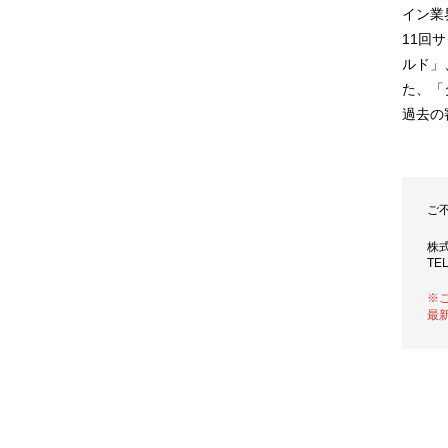
イン業
11回
ルド」
た、「
過去の
ご
株
TEL
※
最