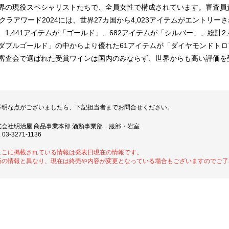
界の現役スペシャリストたちで、全員女性で構成されています。審査員
サクラアワード2024には、世界27カ国から4,023アイテムがエントリー
、1,441アイテムが「ゴールド」、682アイテムが「シルバー」、総計2
ダブルゴールド」の中からより優れた61アイテムが「ダイヤモンドト
審査会で選ばれた受賞ワインは国内のみならず、世界からも高い評価を
不明な点がございましたら、下記担当者までお問合せください。
式会社明治屋 商品事業本部 酒類事業部 服部・岩室
 03-3271-1136
ここに掲載されている情報は発表日現在の情報です。
新の情報と異なり、現在は終売や内容が変更となっている場合もございますのでご了