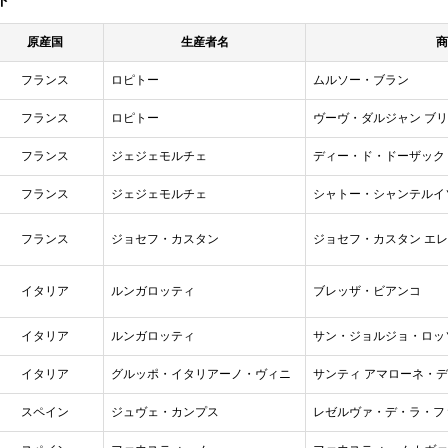
ド
原産国
生産者名
商
フランス
ロピトー
ムルソー・ブラン
フランス
ロピトー
ヴーヴ・ダルジャン ブ
フランス
ジェジェモルチェ
ディー・ド・ドーザック
フランス
ジェジェモルチェ
シャトー・シャンテルイ
フランス
ジョセフ・カスタン
ジョセフ・カスタン エレ
イタリア
ルンガロッティ
ブレッザ・ビアンコ
イタリア
ルンガロッティ
サン・ジョルジョ・ロッ
イタリア
グルッポ・イタリアーノ・ヴィニ
サンティ アマローネ・
スペイン
ジュヴェ・カンプス
レゼルヴァ・デ・ラ・フ