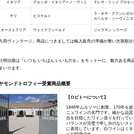
イタリア
グルッポ・イタリアーノ・ヴィニ
テレサ・リッジ プロセ
ラ・ホヤ・グランレゼル
チリ
ビスケルト
カベルネ・ソーヴィニヨ
オーストラリア
ウェイクフィールド
ジャラマン シラーズ
入荷ヴィンテージ」商品につきましては輸入販売の準備が整い次第順次
社明治屋は『いつも いちばん いいものを』をモットーに、魅力ある商
まいります。
イヤモンドトロフィー受賞商品概要
【ロピトーについて】
1848年ムルソーに創業。170年
ニュワインの名門です。確かな品質
合を目指したワイン造りを行ってい
バランスが完璧で申し分のないスト
に表現しています。白ワインはミネ