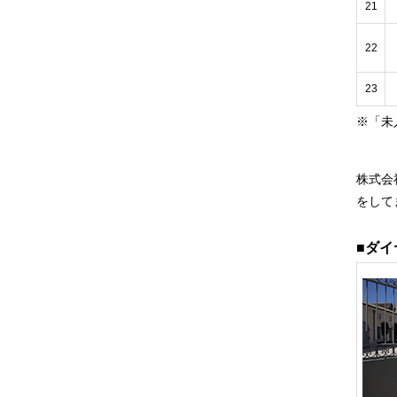
21
22
23
※「未
株式会
をして
■ダ