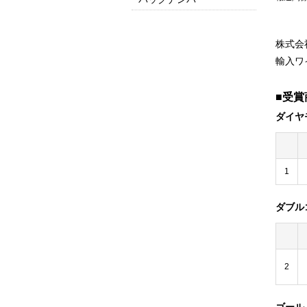
2025
2024
2023
2022
2021
2020
2019
2018
2017
2016以前はこちら
株式会
輸入ワ
■受賞
ダイヤ
1
ダブル
2