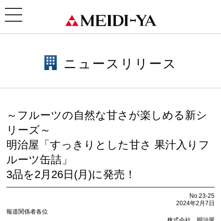
ホーム
>
ニュースリリース
> ～フルーツの自然な甘さが楽しめる新シリーズ～明治屋「すっきりと
した甘さ 果汁入りフルーツ缶詰」3品を2月26日(月)に発売！
toggle
navigation
ニュースリリース
～フルーツの自然な甘さが楽しめる新シ
リーズ～
明治屋「すっきりとした甘さ 果汁入りフ
ルーツ缶詰」
3品を2月26日(月)に発売！
No.23-25
2024年2月7日
報道関係者各位
株式会社 明治屋