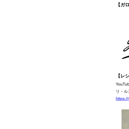
【ガ
【レ
You
リ・ル
https: