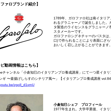
ロファロブランド紹介】
1789年、ガロファロ社は南イタリ
れるグラニャーノで誕生しました。
タ製造のライセンスをグラニャーノ
スタメーカーです。
ガロファロシグネチャーのパスタは
口)で作られることにより表面にざ
おいしく召し上がることができます
シピ動画情報はこちら】
Tubeチャンネル「小倉知巳のイタリアンプロ養成講座」にて一つ星イタ
ンギ 〜釜揚げしらすのシチリア風〜」【イタリアンプロ養成講座 vol.8
//youtu.be/zgoIl_d1xmU
小倉知巳シェフ プロフィール
1977年生まれ。大学卒業後、イタ