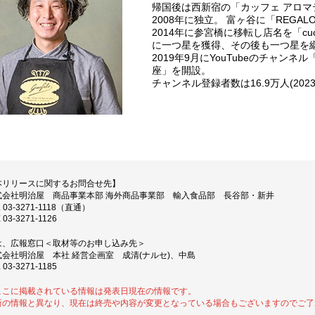
帰国後は西新宿の「カッフェ アロ
2008年に独立。 富ヶ谷に「REGALO 
2014年に参宮橋に移転し店名を「cucina
に一つ星を獲得、その後も一つ星を
2019年9月にYouTubeのチャン
座」を開設。
チャンネル登録者数は16.9万人(202
本リリースに関するお問合せ先】
式会社明治屋 商品事業本部 海外商品事業部 輸入食品部 長谷部・新井
L 03-3271-1118（直通）
 03-3271-1126
は、広報窓口＜取材等のお申し込み先＞
式会社明治屋 本社 経営企画室 成清(ナルセ)、中島
 03-3271-1185
ここに掲載されている情報は発表日現在の情報です。
新の情報と異なり、現在は終売や内容が変更となっている場合もございますのでご了