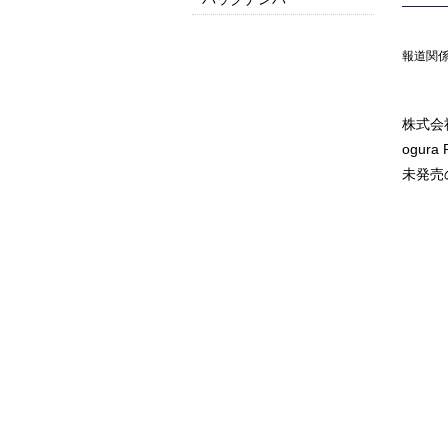
2025
2024
2023
2022
2021
2020
2019
2018
2017
2016以前はこちら
報道関
株式会
ogu
未発売