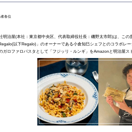
係者各位
社明治屋(本社：東京都中央区、代表取締役社長：磯野太市郎)は、この度、
ra Regalo(以下Regalo)」のオーナーである小倉知巳シェフとのコ
のガロファロパスタとして「フジッリ・ルンギ」をAmazonと明治屋