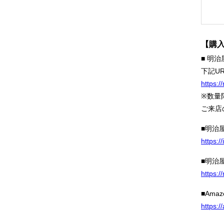
【購
■ 明
下記U
https:/
※数量
ご来店
■明治
https:/
■明治
https:
■Amaz
https: