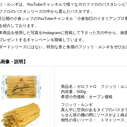
リ・ルンギは、YouTubeチャンネルで様々なガロファロのパスタレシ
ファロのパスタシリーズの中から選んだパスタです。
3日公開の小倉シェフのYouTubeチャンネル「小倉知巳のイタリアンプ
を紹介しております。
本商品を使用した写真をInstagramに投稿して下さった方の中から、
プレゼントするキャンペーンを開催しています。
ダードシリーズにはない、特別な形と食感のフジッリ・ルンギをぜひお
品画像・説明】
商品名：ガロファロ フジッリ・ル
内容量：500g
希望小売価格：オープン価格
フジッリ・ルンギ
真ん中に空洞があるタイプのパスタ
らせん状の麺の間にソースがよく絡
相性の良いソース： トマトソース