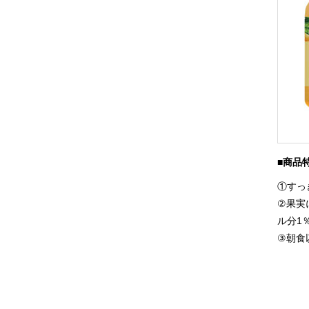
■商品
①すっ
②果実
ル分1
③朝食