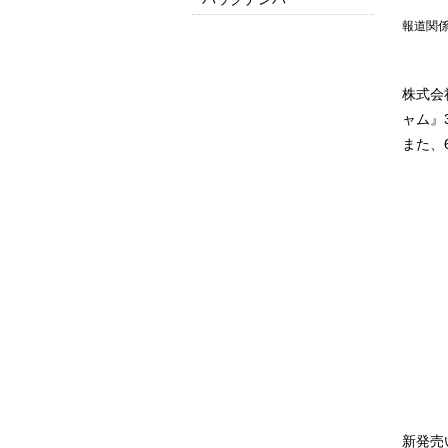
報道関
2025
2024
2023
2022
2021
2020
2019
2018
2017
2016以前はこちら
株式会
ャム』
また、
新発売