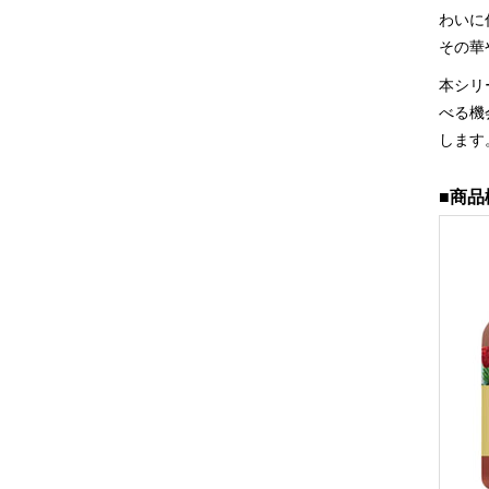
わいに
その華
本シリ
べる機
します
■商品