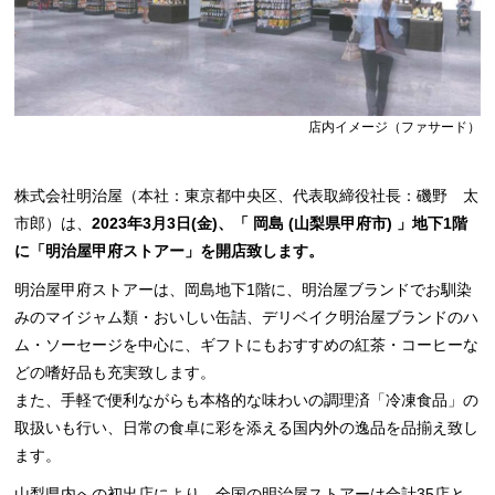
店内イメージ（ファサード）
株式会社明治屋（本社：東京都中央区、代表取締役社長：磯野 太
市郎）は、
2023年3月3日(金)、「 岡島 (山梨県甲府市) 」地下1階
に「明治屋甲府ストアー」を開店致します。
明治屋甲府ストアーは、岡島地下1階に、明治屋ブランドでお馴染
みのマイジャム類・おいしい缶詰、デリベイク明治屋ブランドのハ
ム・ソーセージを中心に、ギフトにもおすすめの紅茶・コーヒーな
どの嗜好品も充実致します。
また、手軽で便利ながらも本格的な味わいの調理済「冷凍食品」の
取扱いも行い、日常の食卓に彩を添える国内外の逸品を品揃え致し
ます。
山梨県内への初出店により、全国の明治屋ストアーは合計35店と