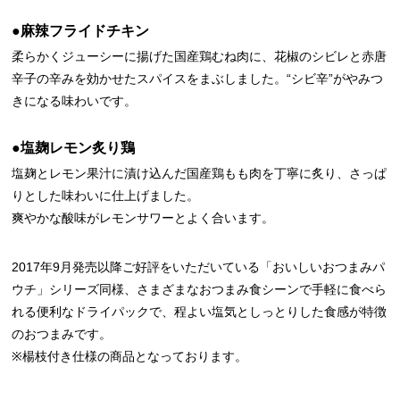
●麻辣フライドチキン
柔らかくジューシーに揚げた国産鶏むね肉に、花椒のシビレと赤唐
辛子の辛みを効かせたスパイスをまぶしました。“シビ辛”がやみつ
きになる味わいです。
●塩麹レモン炙り鶏
塩麹とレモン果汁に漬け込んだ国産鶏もも肉を丁寧に炙り、さっぱ
りとした味わいに仕上げました。
爽やかな酸味がレモンサワーとよく合います。
2017年9月発売以降ご好評をいただいている「おいしいおつまみパ
ウチ」シリーズ同様、さまざまなおつまみ食シーンで手軽に食べら
れる便利なドライパックで、程よい塩気としっとりした食感が特徴
のおつまみです。
※楊枝付き仕様の商品となっております。