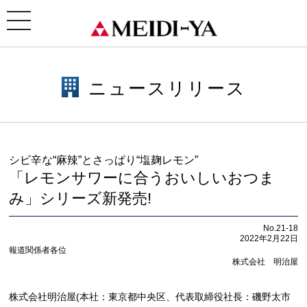
ホーム
>
ニュースリリース
> シビ辛な“麻辣”とさっぱり“塩麹レモン”「レモンサワーに合うおいしい
おつまみ」シリーズ新発売!
toggle
navigation
ニュースリリース
シビ辛な“麻辣”とさっぱり“塩麹レモン”
「レモンサワーに合うおいしいおつま
み」シリーズ新発売!
No.21-18
2022年2月22日
報道関係者各位
株式会社 明治屋
株式会社明治屋(本社：東京都中央区、代表取締役社長：磯野太市