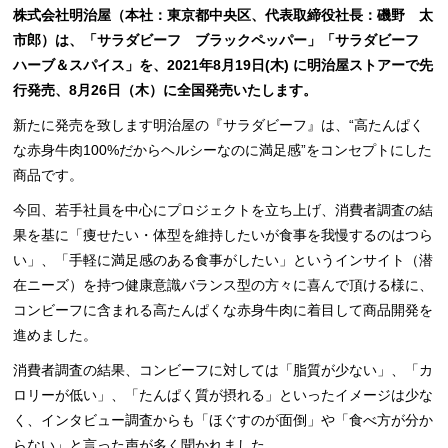
株式会社明治屋（本社：東京都中央区、代表取締役社長：磯野 太
市郎）は、「サラダビーフ ブラックペッパー」「サラダビーフ
ハーブ＆スパイス」を、2021年8月19日(木) に明治屋ストアーで先
行発売、8月26日（木）に全国発売いたします。
新たに発売を致します明治屋の『サラダビーフ』は、“高たんぱく
な赤身牛肉100%だからヘルシーなのに満足感”をコンセプトにした
商品です。
今回、若手社員を中心にプロジェクトを立ち上げ、消費者調査の結
果を基に「痩せたい・体型を維持したいが食事を我慢するのはつら
い」、「手軽に満足感のある食事がしたい」というインサイト（潜
在ニーズ）を持つ健康意識バランス型の方々に喜んで頂ける様に、
コンビーフに含まれる高たんぱくな赤身牛肉に着目して商品開発を
進めました。
消費者調査の結果、コンビーフに対しては「脂質が少ない」、「カ
ロリーが低い」、「たんぱく質が摂れる」といったイメージは少な
く、インタビュー調査からも「ほぐすのが面倒」や「食べ方が分か
らない」と言った声が多く聞かれました。