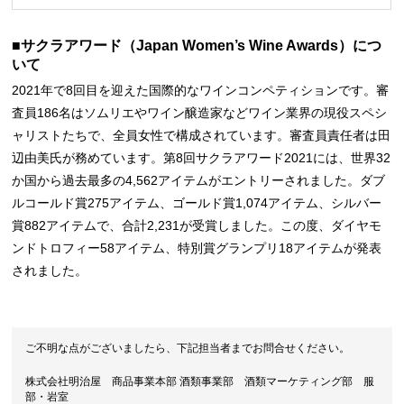
■サクラアワード（Japan Women’s Wine Awards）につ
いて
2021年で8回目を迎えた国際的なワインコンペティションです。審
査員186名はソムリエやワイン醸造家などワイン業界の現役スペシ
ャリストたちで、全員女性で構成されています。審査員責任者は田
辺由美氏が務めています。第8回サクラアワード2021には、世界32
か国から過去最多の4,562アイテムがエントリーされました。ダブ
ルコールド賞275アイテム、ゴールド賞1,074アイテム、シルバー
賞882アイテムで、合計2,231が受賞しました。この度、ダイヤモ
ンドトロフィー58アイテム、特別賞グランプリ18アイテムが発表
されました。
ご不明な点がございましたら、下記担当者までお問合せください。
株式会社明治屋 商品事業本部 酒類事業部 酒類マーケティング部 服
部・岩室