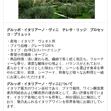
グルッポ・イタリアーノ・ヴィニ テレサ・リッジ プロセッ
コ・ブリュット
・産地：イタリア ヴェネト州
・ブドウ品種：グレーラ100％
・タイプ：白/辛口/スパークリング
・希望小売価格：オープン
・商品特徴：淡い麦わら色。繊細で長く続く泡立ち。フルーテ
ィーな香り。適度な酸味が心地よく、バランスがとれており、
柔らかくすっきりとした味わいです。シーンを選ばす食卓を華
やかに彩り、前菜、シーフード、和食など様々なお料理と一緒
にお楽しみいただけます。
グルッポ・イタリアーノ・ヴィニについて
イタリア最大のワイン会社であり、ブドウ栽培、ワイン醸造業
者共同組合および醸造所の連合体として、高い評価を得ていま
す。イタリア各地にセラーを所有し、80か国以上に輸出して
おり、魅力あふれるイタリアワインを世界各地にお届けしてい
ます。