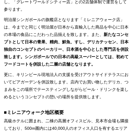
し、「グレートワールドシティー店」との2店舗体制で運営をして
参ります。
明治屋シンガポールの旗艦店となります「ミレニアウォーク店」
は、今までと同じく明治屋が日本から直輸入した商品を中心に日本
の本場の食品にこだわった品揃えを致します。また、
新たなコンセ
プトとして日本の青果、精肉、鮮魚、すし、デリカテッセン、日本
独自のコンセプトのベーカリー、日本酒を中心とした専門店を併設
致します。シンガポールでの日本の高級スーパーとしては、初めて
フードコートを併設した二層の店舗となります。
更に、キリンビール現地法人の支援を受けアウトサイドテラスにお
いてビアガーデンを併設致します。店内でお買い物したデリカ、つ
まみをこの場所でテースティングしながらビール・ドリンクを楽し
めるというコンセプトの憩いの場所を提供致します。
■ミレニアウォーク地区概要
高級ホテルに囲まれ、二棟の高層オフィスビル、見本市会場も隣接
しており、500m圏内には40,000人のオフィス人口を有するエリア