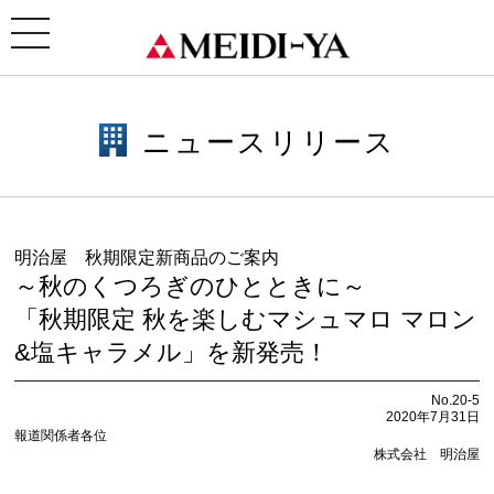
ホーム
>
ニュースリリース
> 明治屋NEWS｜明治屋 秋期限定新商品のご案内～秋のくつろぎのひ
とときに～「秋期限定 秋を楽しむマシュマロ マロン&塩キャラメル」を新発売！
toggle
navigation
ニュースリリース
明治屋 秋期限定新商品のご案内
～秋のくつろぎのひとときに～
「秋期限定 秋を楽しむマシュマロ マロン
&塩キャラメル」を新発売！
No.20-5
2020年7月31日
報道関係者各位
株式会社 明治屋