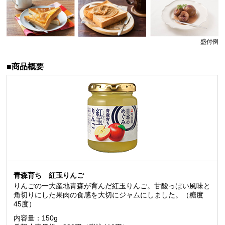
盛付例
■商品概要
青森育ち 紅玉りんご
りんごの一大産地青森が育んだ紅玉りんご。甘酸っぱい風味と
角切りにした果肉の食感を大切にジャムにしました。（糖度
45度）
内容量：150g