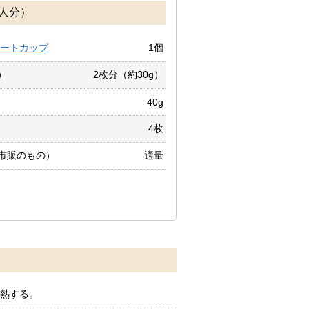
人分）
マートカップ
1個
）
2枚分（約30g）
40g
4枚
市販のもの）
適量
加熱する。