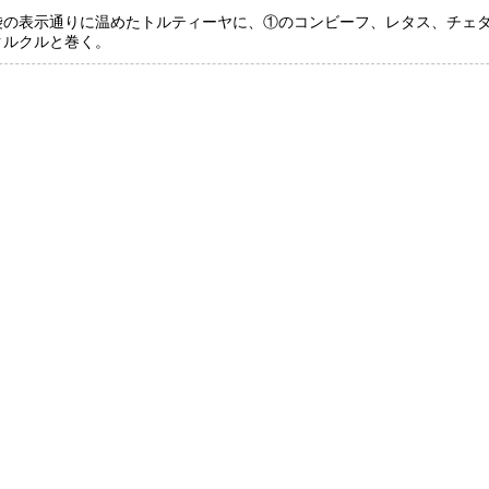
袋の表示通りに温めたトルティーヤに、①のコンビーフ、レタス、チェ
クルクルと巻く。