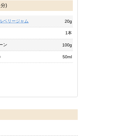
分)
ルベリージャム
20g
1本
ーン
100g
）
50ml