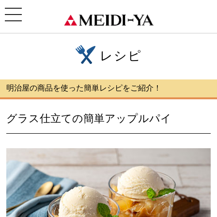
ホーム
>
レシピ
>グラス仕立ての簡単アップルパイ
toggle
navigation
レシピ
明治屋の商品を使った簡単レシピをご紹介！
グラス仕立ての簡単アップルパイ