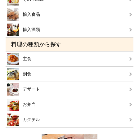
輸入食品
輸入酒類
料理の種類から探す
主食
副食
デザート
お弁当
カクテル