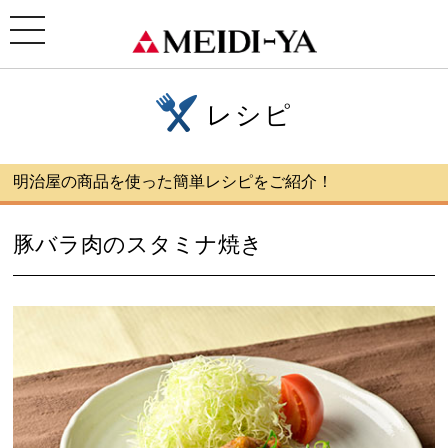
ホーム
>
レシピ
>豚バラ肉のスタミナ焼き
toggle
navigation
レシピ
明治屋の商品を使った簡単レシピをご紹介！
豚バラ肉のスタミナ焼き