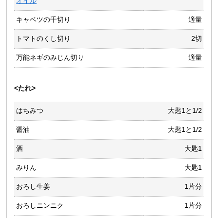
オイル
キャベツの千切り
適量
トマトのくし切り
2切
万能ネギのみじん切り
適量
<たれ>
はちみつ
大匙1と1/2
醤油
大匙1と1/2
酒
大匙1
みりん
大匙1
おろし生姜
1片分
おろしニンニク
1片分