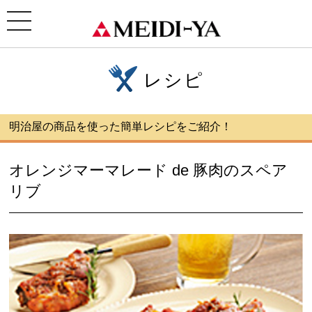
ホーム
>
レシピ
> オレンジマーマレード de 豚肉のスペアリブ
toggle
navigation
レシピ
明治屋の商品を使った簡単レシピをご紹介！
オレンジマーマレード de 豚肉のスペア
リブ