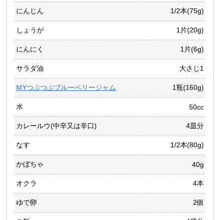
にんじん
1/2本(75g)
しょうが
1片(20g)
にんにく
1片(6g)
サラダ油
大さじ1
MYつぶつぶブルーベリージャム
1瓶(160g)
水
50cc
カレールウ(中辛又は辛口)
4皿分
なす
1/2本(80g)
かぼちゃ
40g
オクラ
4本
ゆで卵
2個