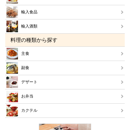
輸入食品
輸入酒類
料理の種類から探す
主食
副食
デザート
お弁当
カクテル