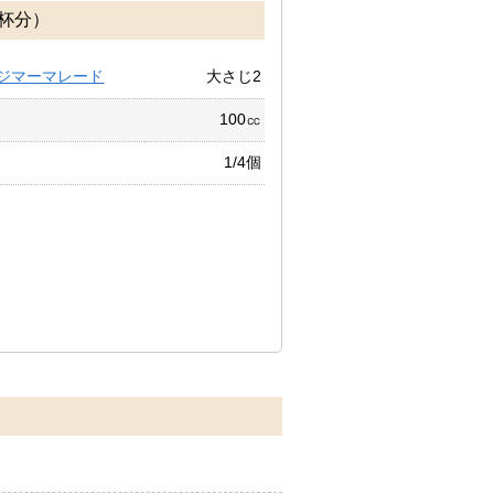
杯分）
ジマーマレード
大さじ2
100㏄
1/4個