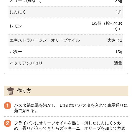
オリーブ(種なし)
35g
にんにく
1片
1/3個（搾ってお
レモン
く）
エキストラバージン・オリーブオイル
大さじ1
バター
15g
イタリアンパセリ
適量
作り方
パスタ鍋に湯を沸かし、1％の塩とパスタを入れて表示通りに
茹で始める。
フライパンにオリーブオイルを熱し、潰したにんにくを炒
め、香りが立ってきたらズッキーニ、オリーブを加えて炒め