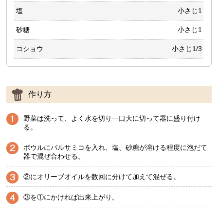
塩
小さじ1
砂糖
小さじ1
コショウ
小さじ1/3
作り方
野菜は洗って、よく水を切り一口大に切って器に盛り付け
る。
ボウルにバルサミコを入れ、塩、砂糖が溶ける程度に泡だて
器で混ぜ合わせる。
②にオリーブオイルを数回に分けて加えて混ぜる。
③を①にかければ出来上がり。