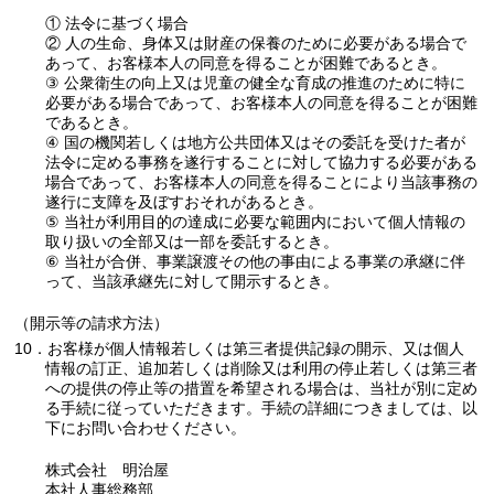
① 法令に基づく場合
② 人の生命、身体又は財産の保養のために必要がある場合で
あって、お客様本人の同意を得ることが困難であるとき。
③ 公衆衛生の向上又は児童の健全な育成の推進のために特に
必要がある場合であって、お客様本人の同意を得ることが困難
であるとき。
④ 国の機関若しくは地方公共団体又はその委託を受けた者が
法令に定める事務を遂行することに対して協力する必要がある
場合であって、お客様本人の同意を得ることにより当該事務の
遂行に支障を及ぼすおそれがあるとき。
⑤ 当社が利用目的の達成に必要な範囲内において個人情報の
取り扱いの全部又は一部を委託するとき。
⑥ 当社が合併、事業譲渡その他の事由による事業の承継に伴
って、当該承継先に対して開示するとき。
（開示等の請求方法）
10．お客様が個人情報若しくは第三者提供記録の開示、又は個人
情報の訂正、追加若しくは削除又は利用の停止若しくは第三者
への提供の停止等の措置を希望される場合は、当社が別に定め
る手続に従っていただきます。手続の詳細につきましては、以
下にお問い合わせください。
株式会社 明治屋
本社人事総務部