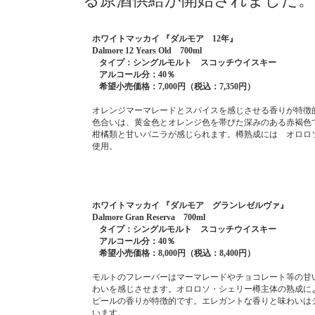
る原酒供給が開始されました。
ホワイトマッカイ 『ダルモア 12年』
Dalmore 12 Years Old 700ml
タイプ：シングルモルト スコッチウイスキー
アルコール分：40％
希望小売価格：7,000円（税込：7,350円）
オレンジマーマレードとスパイスを感じさせる香りが特徴
色合いは、黄金色とオレンジ色を帯びた深みのある赤褐色
柑橘類と甘いバニラが感じられます。樽熟成には オロロ
使用。
ホワイトマッカイ 『ダルモア グランレゼルヴァ』
Dalmore Gran Reserva 700ml
タイプ：シングルモルト スコッチウイスキー
アルコール分：40％
希望小売価格：8,000円（税込：8,400円）
モルトのフレーバーはマーマレードやチョコレート等の甘
わいを感じさせます。オロロソ・シェリー樽主体の熟成に
ピールの香りが特徴的です。エレガントな香りと味わいは
います。