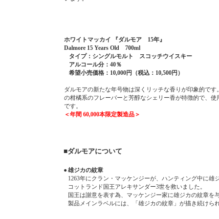
ホワイトマッカイ 『ダルモア 15年』
Dalmore 15 Years Old 700ml
タイプ：シングルモルト スコッチウイスキー
アルコール分：40％
希望小売価格：10,000円（税込：10,500円）
ダルモアの新たな年号物は深くリッチな香りが印象的です
の柑橘系のフレーバーと芳醇なシェリー香が特徴的で、使
です。
＜年間 60,000本限定製造品＞
■ダルモアについて
●
雄ジカの紋章
1263年にクラン・マッケンジーが、ハンティング中に雄
コットランド国王アレキサンダー3世を救いました。
国王は謝意を表す為、マッケンジー家に雄ジカの紋章を
製品メインラベルには、「雄ジカの紋章」が描き続けら