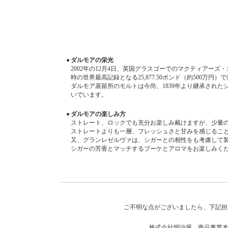
●
ダルモアの栄光
2002年の12月4日、英国グラスゴーでのマクティアー
時の世界最高記録となる25,877.50ポンド（約500万円
ダルモア蒸留所のモルトは今尚、1839年より継承され
いでいます。
●
ダルモアの楽しみ方
ストレート、ロックでも充分お楽しみ戴けますが、少量
ストレートよりも一層、フレッシュさと甘みを感じるこ
又、グランレゼルヴァは、シガーとの相性をも考慮して
シガーの芳香とマッチするブーケとアロマをお楽しみく
ご不明な点がございましたら、下記担
株式会社明治屋 商品事業本