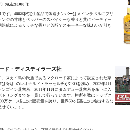
00円（税込210,000円）
りです。400本限定生産品で製造ナンバーはメインラベルにプリ
レンジの甘味とペッパーのスパイシーな香りと共にピーティー
期熟成によるリッチな香りと芳醇でスモーキーな味わいが引き
ード・ディスティラーズ社
ンド、スカイ島の氏族であるマクロード家によって設立された家
は3代目のレオナルド・ラッセル氏がCEOを務め、2003年4月
ンゴイン蒸留所、2011年11月にタムデュー蒸留所を傘下に入
ボトリングまでを一貫して行っています。樽所有数はトップク
00万ケース以上の販売量を誇り、世界50ヶ国以上に輸出するな
見せています。
明な点がございましたら、下記担当者までお問合せください。