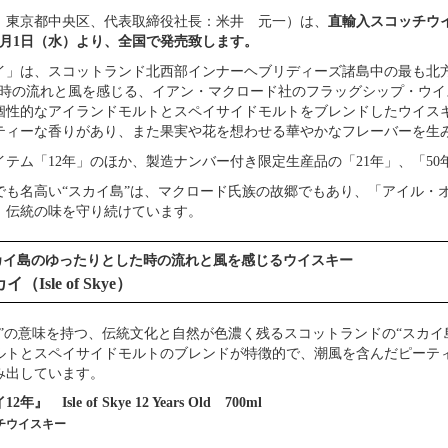
：東京都中央区、代表取締役社長：米井 元一）は、
直輸入スコッチウ
年5月1日（水）より、全国で発売致します。
イ」は、スコットランド北西部インナーヘブリディーズ諸島中の最も北方
た時の流れと風を感じる、イアン・マクロード社のフラッグシップ・ウイ
個性的なアイランドモルトとスペイサイドモルトをブレンドしたウイス
ティーな香りがあり、また果実や花を想わせる華やかなフレーバーを生
イテム「12年」のほか、製造ナンバー付き限定生産品の「21年」、「5
でも名高い“スカイ島”は、マクロード氏族の故郷でもあり、「アイル・
、伝統の味を守り続けています。
カイ島のゆったりとした時の流れと風を感じるウイスキー
sle of Skye）
”の意味を持つ、伝統文化と自然が色濃く残るスコットランドの“スカイ
ルトとスペイサイドモルトのブレンドが特徴的で、潮風を含んだピーテ
み出しています。
Isle of Skye 12 Years Old 700ml
チウイスキー