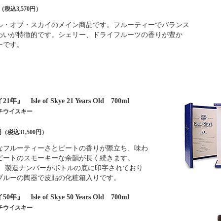
円（税込3,570円）
イル・オブ・スカイのメイン商品です。フルーティーでバランス
わいが特徴的です。シェリー、ドライフルーツの香りが豊か
ーです。
Isle of Skye 21 Years Old 700ml
チウイスキー
0円（税込31,500円）
かなフルーティーさとピートの香りが際立ち、味わ
ピートのスモーキーな余韻が長く続きます。
品で、製造ナンバーがボトルの底に印字されており
ブルーの陶器で皮貼の化粧箱入りです。
Isle of Skye 50 Years Old 700ml
チウイスキー