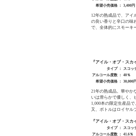
希望小売価格 ：
3,400
12年の熟成品で、ア
の良い香りと辛口の味
で、全体的にスモーキ
『アイル・オブ・スカイ21年』 
タイプ ：
スコッ
アルコール度数 ：
40％
希望小売価格 ：
30,00
21年の熟成品。華や
いは滑らかで優しく、
1,000本の限定生産
又、ボトルはロイヤル
『アイル・オブ・スカイ50年』 
タイプ ：
スコッ
アルコール度数 ：
41.6％