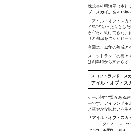
株式会社明治屋（本社
ブ・スカイ」を2013
「アイル・オブ・スカ
イ島”のゆったりとし
ら守られ続けてきた、
りと潮風を含んだピー
今回は、12年の熟成ア
スコットランドの島々
は創業時から変わらず
スコットランド ス
アイル・オブ・スカイ（I
ゲール語で“翼がある島
ーです。アイランドモ
と華やかな味わいを生
『アイル・オブ・スカイ12年』 
タイプ ：
スコッ
アルコール度数 ：
40％