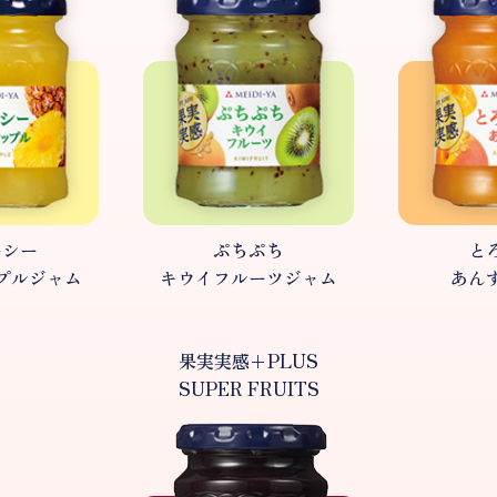
ーシー
ぷちぷち
と
プルジャム
キウイフルーツジャム
あん
果実実感+PLUS
SUPER FRUITS