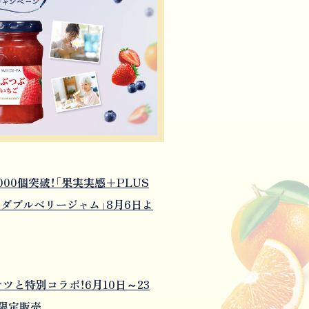
00個突破！「果実実感＋PLUS
ー&ダブルベリージャム」8月6日よ
ツと特別コラボ！6月10日～23
限定販売